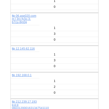
1
0
ttp 06.asp020.com
m l 3rv-fy3o-3-
b7cu-8jn0g
1
3
0
ttp 12.145.62.116
1
3
0
ttp 192.168.0.1
1
2
0
ttp 212.239.17.193
p.p p
0603120001631347541110