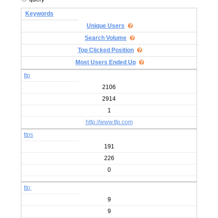
Keywords
Unique Users
Search Volume
Top Clicked Position
Most Users Ended Up
ttp
2106
2914
1
http://www.ttp.com
ttps
191
226
0
ttp;
9
9