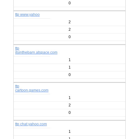
0
ttp www.yahoo
2
2
0
ttp
itsinthebarn.atspace.com
1
1
0
ttp
cartoon.games.com
1
2
0
ttp chat.yahoo.com
1