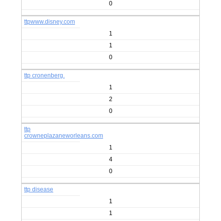
0
ttpwww.disney.com
1
1
0
ttp cronenberg.
1
2
0
ttp
crowneplazaneworleans.com
1
4
0
ttp disease
1
1