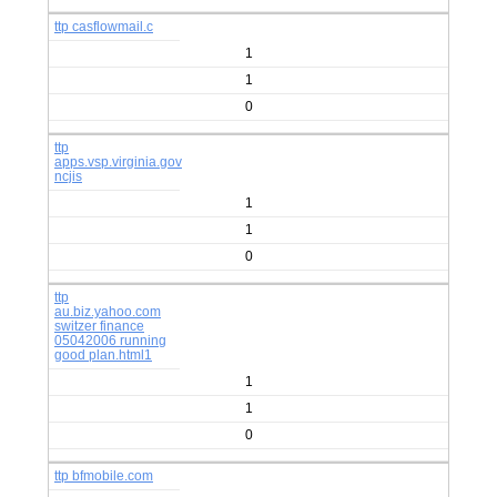
ttp casflowmail.c
1
1
0
ttp
apps.vsp.virginia.gov
ncjis
1
1
0
ttp
au.biz.yahoo.com
switzer finance
05042006 running
good plan.html1
1
1
0
ttp bfmobile.com