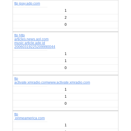
ttp ipay.adp.com
1
2
0
ttp http
articles.news.aol.com
music article.adp id
20060319225209990044
1
1
0
ttp
activate.xmradio.comwww.activate.xmradio.com
1
1
0
ttp
.primeamerica.com
1