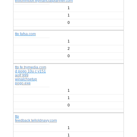
exxonmobil.eyinancialplanner.com
1
1
0
ttp fafsa.com
1
2
0
ttp fe.trymedia.com
d pogo 10u c v151
aolf 999
winalchsetup
pogo.exe
1
1
0
ttp
feedback.telloldnavy.com
1
1