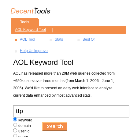
Tools
AOL Keyword Tool
AOL Tool
Stats
Best Of
Help Us Improve
AOL Keyword Tool
AOL has released more than 20M web queries collected from
~650k users over three months (from March 1, 2006 - June 1,
2006). We'd like to present an easy web interface to analyze
current data enhanced by most advanced stats.
keyword
domain
user id
query