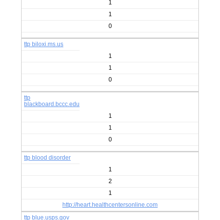
1
1
0
ttp biloxi.ms.us
1
1
0
ttp
blackboard.bccc.edu
1
1
0
ttp blood disorder
1
2
1
http://heart.healthcentersonline.com
ttp blue.usps.gov