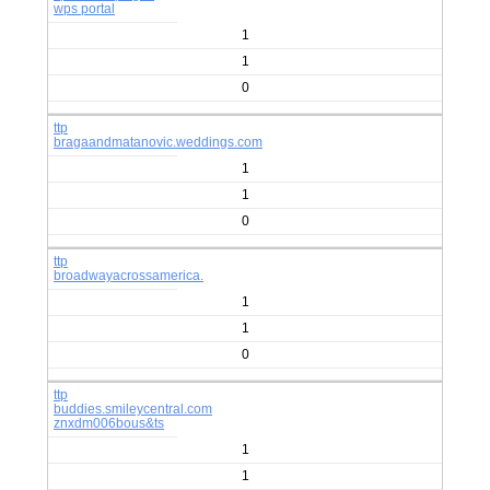
wps portal
1
1
0
ttp
bragaandmatanovic.weddings.com
1
1
0
ttp
broadwayacrossamerica.
1
1
0
ttp
buddies.smileycentral.com
znxdm006bous&ts
1
1