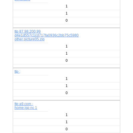
1
1
0
ttp 87.98.200.99
d4e1d557c1cd717fa0936c2bb75c5980
other picture05.zip
1
1
0
ttp ;
1
1
0
ttp a9.com -
home.jsp nc 1
1
1
0