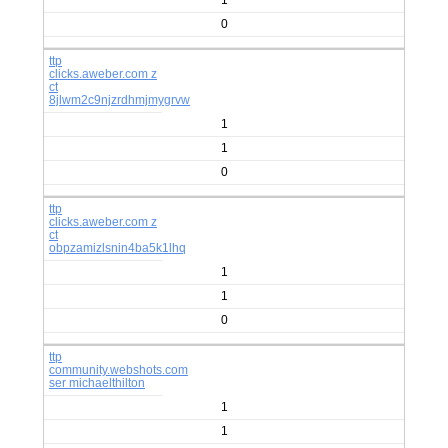
1
0
ttp
clicks.aweber.com z
ct
8jlwm2c9njzrdhmjmygrvw
1
1
0
ttp
clicks.aweber.com z
ct
obpzamizlsnin4ba5k1lhq
1
1
0
ttp
community.webshots.com
ser michaelthilton
1
1