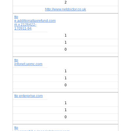
2
http://www.netdoctor.co.uk
ttp
e.additionaltaxrefund.com
m x 2126422-
170911-94
1
1
0
ttp
infonet.upmc.com
1
1
0
ttp enterprise.com
1
1
0
ttp